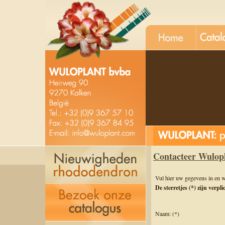
unt
kobe v
Contacteer Wulop
Vul hier uw gegevens in en w
De sterretjes (*) zijn verpli
Naam: (*)