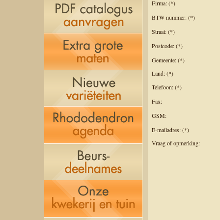
Firma: (*)
BTW nummer: (*)
Straat: (*)
Postcode: (*)
Gemeente: (*)
Land: (*)
Telefoon: (*)
Fax:
GSM:
E-mailadres: (*)
Vraag of opmerking: