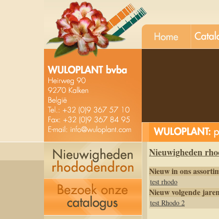
unt
kobe v
Nieuwigheden rho
Nieuw in ons assorti
test rhodo
Nieuw volgende jare
test Rhodo 2