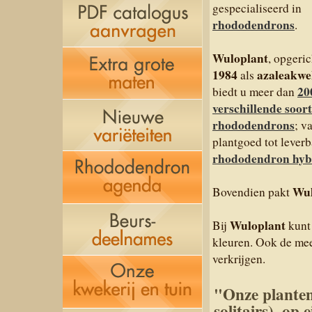
gespecialiseerd in
rhododendrons
.
Wuloplant
, opgeric
1984
azaleakwe
als
20
biedt u meer dan
verschillende soor
rhododendrons
; v
plantgoed tot leverb
rhododendron hyb
Wul
Bovendien pakt
Wuloplant
Bij
kunt 
kleuren. Ook de me
verkrijgen.
"Onze planten
solitairs), o