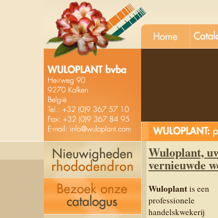
unt
kobe v
Wuloplant, uw
vernieuwde we
Wuloplant
is een
professionele
handelskwekerij