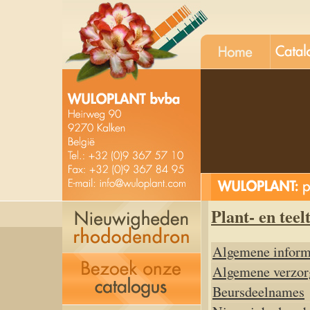
unt
kobe v
Plant- en tee
Algemene inform
Algemene verzor
Beursdeelnames