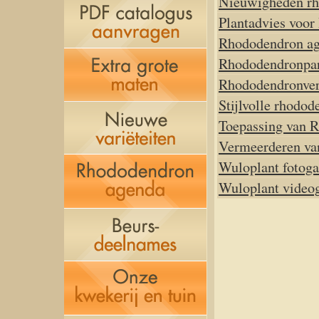
Nieuwigheden r
Plantadvies voo
Rhododendron a
Rhododendronpar
Rhododendronver
Stijlvolle rhodo
Toepassing van R
Vermeerderen va
Wuloplant fotogal
Wuloplant videog